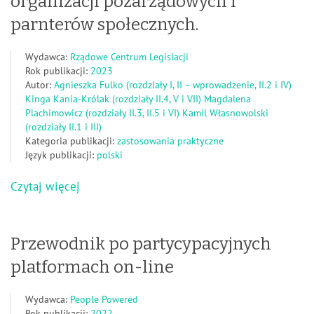
organizacji pozarządowych i
parnterów społecznych.
Wydawca:
Rządowe Centrum Legislacji
Rok publikacji:
2023
Autor:
Agnieszka Fulko (rozdziały I, II – wprowadzenie, II.2 i IV)
Kinga Kania-Królak (rozdziały II.4, V i VII) Magdalena
Plachimowicz (rozdziały II.3, II.5 i VI) Kamil Własnowolski
(rozdziały II.1 i III)
Kategoria publikacji:
zastosowania praktyczne
Język publikacji:
polski
Czytaj więcej
Przewodnik po partycypacyjnych
platformach on-line
Wydawca:
People Powered
Rok publikacji:
2022