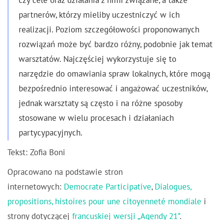
czy cele oraz działania z nimi związane, a także
partnerów, którzy mieliby uczestniczyć w ich
realizacji. Poziom szczegółowości proponowanych
rozwiązań może być bardzo różny, podobnie jak temat
warsztatów. Najczęściej wykorzystuje się to
narzędzie do omawiania spraw lokalnych, które mogą
bezpośrednio interesować i angażować uczestników,
jednak warsztaty są często i na różne sposoby
stosowane w wielu procesach i działaniach
partycypacyjnych.
Tekst: Zofia Boni
Opracowano na podstawie stron
internetowych:
Democrate Participative
,
Dialogues,
propositions, histoires pour une citoyenneté mondiale
i
strony dotyczącej
francuskiej wersji „Agendy 21”
.