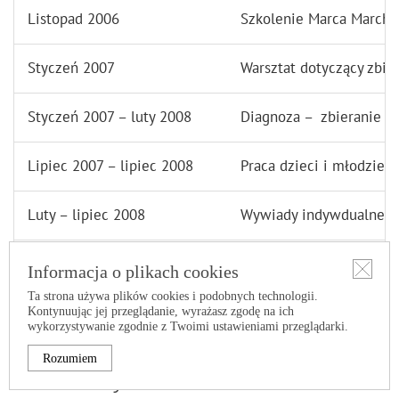
Listopad 2006
Szkolenie Marca Marchi
Styczeń 2007
Warsztat dotyczący zbi
Styczeń 2007 – luty 2008
Diagnoza – zbieranie d
Lipiec 2007 – lipiec 2008
Praca dzieci i młodzieży
Luty – lipiec 2008
Wywiady indywdualne
Wrzesień – październik 2008
Podsumowanie diagnoz
Informacja o plikach cookies
Ta strona używa plików cookies i podobnych technologii.
Kontynuując jej przeglądanie, wyrażasz zgodę na ich
Listopad 2008
Prezentacja raportu
wykorzystywanie zgodnie z Twoimi ustawieniami przeglądarki.
Rozumiem
5. Rezultaty