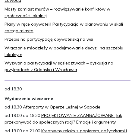
zawodu
Mosty zamiast murów – rozwiązywanie konfliktów w
społeczności lokalnej
Plany w ręce obywateli! Partycypacja w planowaniu w skali
całego miasta
Przepis na partycypację obywatelską na wsi
Włączanie młodzieży w podejmowanie decyzji na szczeblu
lokalnym
Wyzwania partycypacji w sąsiedztwach – dyskusja na
przykładach z Gdańska i Wrocławia
od 18.30
Wydarzenia wieczorne
od 18.30
Afterparty w Operze Leśnej w Sopocie
od 19.00 do 19.30
PROJEKTOWANIE ZAANGAŻOWANE. Jak
przekonywać do społecznych racji? Emocje i argumenty
od 19.00 do 21.00
Kreatywny relaks z papierem, nożyczkami i