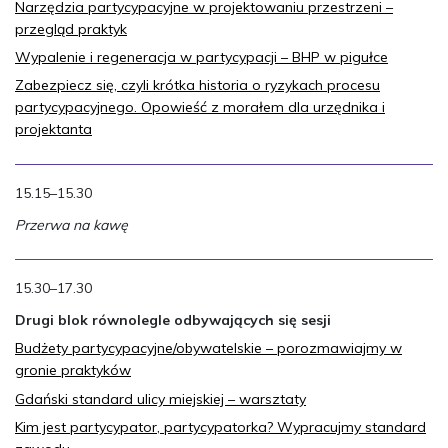
Narzędzia partycypacyjne w projektowaniu przestrzeni –
przegląd praktyk
Wypalenie i regeneracja w partycypacji – BHP w pigułce
Zabezpiecz się, czyli krótka historia o ryzykach procesu
partycypacyjnego. Opowieść z morałem dla urzędnika i
projektanta
15.15–15.30
Przerwa na kawę
15.30–17.30
Drugi blok równolegle odbywających się sesji
Budżety partycypacyjne/obywatelskie – porozmawiajmy w
gronie praktyków
Gdański standard ulicy miejskiej – warsztaty
Kim jest partycypator, partycypatorka? Wypracujmy standard