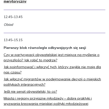
merytoryczny
12.45–13.45
Obiad
13.45–15.15
Pierwszy blok równolegle odbywających się sesji
Czy w partycypacji obywatelskiej jest miejsce na myślenie o
przyszłości? Jak robić to mądrze?
Jak poinformować i włączyć tych, którzy zwykle nie mają dla
nas czasu?
Jak włączyć migrantów w podejmowanie decyzji o miejskich
politykach integracyjnych?
Jeśli nie senat obywatelski, to co?
Miasta i regiony przyjazne młodzieży – dobre praktyki i
wyzwania kreowania miejskiej polityki młodzieżowej