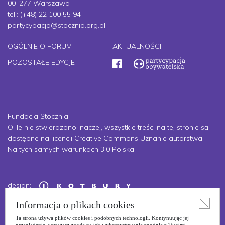
00–277 Warszawa
tel.: (+48) 22 100 55 94
partycypacja@stocznia.org.pl
OGÓLNIE O FORUM
AKTUALNOŚCI
POZOSTAŁE EDYCJE
Fundacja Stocznia
O ile nie stwierdzono inaczej, wszystkie treści na tej stronie są
dostępne na licencji Creative Commons Uznanie autorstwa -
Na tych samych warunkach 3.0 Polska
design:
development:
Informacja o plikach cookies
Ta strona używa plików cookies i podobnych technologii. Kontynuując jej