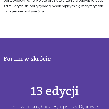
partycypacyjnych w Polsce oraz utworzenia środowiska osób
zajmujących się partycypacją, wspierających się merytorycznie
i wzajemnie motywujących.
Forum w skrócie
13 edycji
m.in. w Toruniu, Łodzi, Bydgoszczy, Dąbrowie