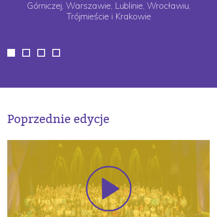
Górniczej, Warszawie, Lublinie, Wrocławiu,
Trójmieście i Krakowie
zy
Poprzednie edycje