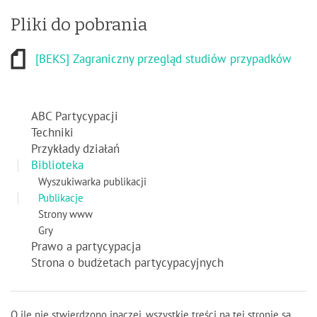
Pliki do pobrania
[BEKS] Zagraniczny przegląd studiów przypadków
ABC Partycypacji
Techniki
Przykłady działań
Biblioteka
Wyszukiwarka publikacji
Publikacje
Strony www
Gry
Prawo a partycypacja
Strona o budżetach partycypacyjnych
O ile nie stwierdzono inaczej, wszystkie treści na tej stronie są