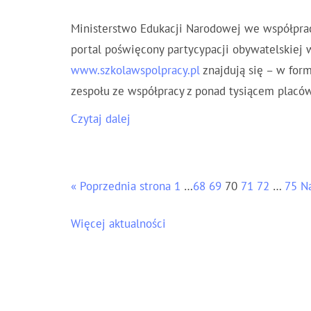
Ministerstwo Edukacji Narodowej we współpra
portal poświęcony partycypacji obywatelskiej w
www.szkolawspolpracy.pl
znajdują się – w form
zespołu ze współpracy z ponad tysiącem placó
Czytaj dalej
« Poprzednia strona
1
…
68
69
70
71
72
…
75
N
Więcej aktualności