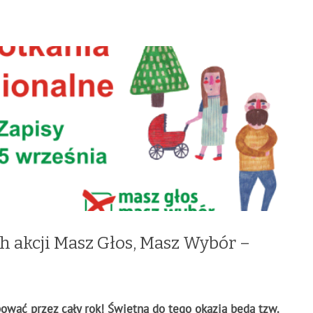
h akcji Masz Głos, Masz Wybór –
wać przez cały rok! Świetną do tego okazją będą tzw.