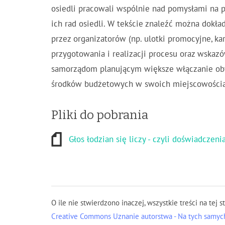
osiedli pracowali wspólnie nad pomysłami na pr
ich rad osiedli. W tekście znaleźć można dokł
przez organizatorów (np. ulotki promocyjne, ka
przygotowania i realizacji procesu oraz wskaz
samorządom planującym większe włączanie ob
środków budżetowych w swoich miejscowościa
Pliki do pobrania
Głos łodzian się liczy - czyli doświadcze
O ile nie stwierdzono inaczej, wszystkie treści na tej s
Creative Commons Uznanie autorstwa - Na tych samych