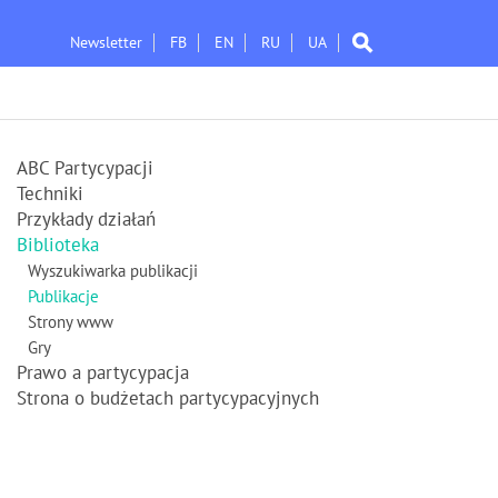
Newsletter
FB
EN
RU
UA
ABC Partycypacji
Techniki
Przykłady działań
Biblioteka
Wyszukiwarka publikacji
Publikacje
Strony www
Gry
Prawo a partycypacja
Strona o budżetach partycypacyjnych