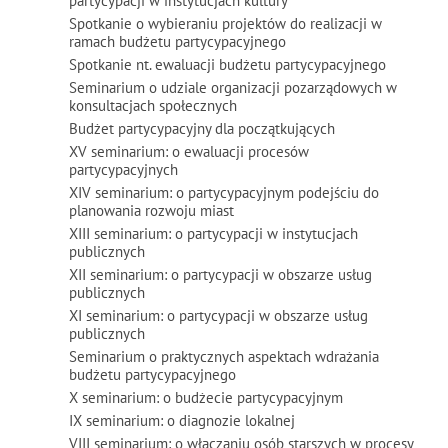
partycypacji w instytucjach kultury”
Spotkanie o wybieraniu projektów do realizacji w
ramach budżetu partycypacyjnego
Spotkanie nt. ewaluacji budżetu partycypacyjnego
Seminarium o udziale organizacji pozarządowych w
konsultacjach społecznych
Budżet partycypacyjny dla początkujących
XV seminarium: o ewaluacji procesów
partycypacyjnych
XIV seminarium: o partycypacyjnym podejściu do
planowania rozwoju miast
XIII seminarium: o partycypacji w instytucjach
publicznych
XII seminarium: o partycypacji w obszarze usług
publicznych
XI seminarium: o partycypacji w obszarze usług
publicznych
Seminarium o praktycznych aspektach wdrażania
budżetu partycypacyjnego
X seminarium: o budżecie partycypacyjnym
IX seminarium: o diagnozie lokalnej
VIII seminarium: o włączaniu osób starszych w procesy