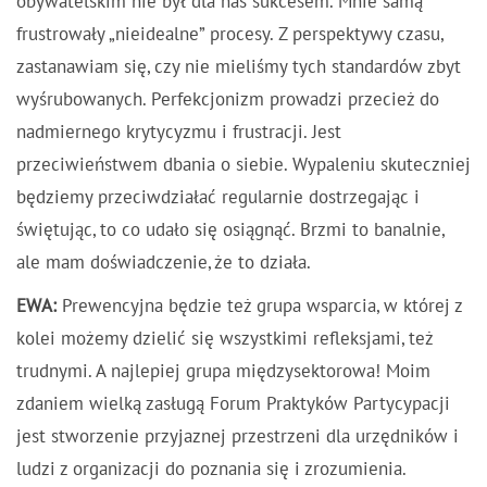
obywatelskim nie był dla nas sukcesem. Mnie samą
frustrowały „nieidealne” procesy. Z perspektywy czasu,
zastanawiam się, czy nie mieliśmy tych standardów zbyt
wyśrubowanych. Perfekcjonizm prowadzi przecież do
nadmiernego krytycyzmu i frustracji. Jest
przeciwieństwem dbania o siebie. Wypaleniu skuteczniej
będziemy przeciwdziałać regularnie dostrzegając i
świętując, to co udało się osiągnąć. Brzmi to banalnie,
ale mam doświadczenie, że to działa.
EWA:
Prewencyjna będzie też grupa wsparcia, w której z
kolei możemy dzielić się wszystkimi refleksjami, też
trudnymi. A najlepiej grupa międzysektorowa! Moim
zdaniem wielką zasługą Forum Praktyków Partycypacji
jest stworzenie przyjaznej przestrzeni dla urzędników i
ludzi z organizacji do poznania się i zrozumienia.