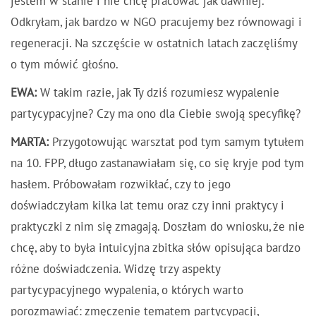
jestem w stanie i nie chcę pracować jak dawniej.
Odkryłam, jak bardzo w NGO pracujemy bez równowagi i
regeneracji. Na szczęście w ostatnich latach zaczęliśmy
o tym mówić głośno.
EWA:
W takim razie, jak Ty dziś rozumiesz wypalenie
partycypacyjne? Czy ma ono dla Ciebie swoją specyfikę?
MARTA:
Przygotowując warsztat pod tym samym tytułem
na 10. FPP, długo zastanawiałam się, co się kryje pod tym
hasłem. Próbowałam rozwikłać, czy to jego
doświadczyłam kilka lat temu oraz czy inni praktycy i
praktyczki z nim się zmagają. Doszłam do wniosku, że nie
chcę, aby to była intuicyjna zbitka słów opisująca bardzo
różne doświadczenia. Widzę trzy aspekty
partycypacyjnego wypalenia, o których warto
porozmawiać: zmęczenie tematem partycypacji,