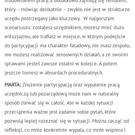
środowiskiem pracy, a dodatkowo zajmują się tematem,
który – mówiąc delikatnie – zwykle nie jest w strukturze
urzędu postrzegany jako kluczowy. W najgorszym
scenariuszu: zostajesz urzędnikiem, możesz mieć dużo
entuzjazmu, ale trafiasz w miejsce, w którym podejście
do partycypacji ma charakter fasadowy, nie masz zespołu,
nie możesz realizować sensownych działań, a ze swoimi
sprawami jesteś zawsze ostatni w kolejce. A potem
jeszcze toniesz w absurdach proceduralnych.
MARTA:
Znużenie partycypacją oraz wypalenie pracą
urzędniczą lub pozarządową może nam w naturalny
sposób zlewać się w całość. Ale w każdej sytuacji
przeciążenia ważne jest zadanie sobie pytań, które
pozwolą lepiej rozeznać się w sytuacji. Można zacząć od
refleksji, co mnie konkretnie wypala, co mnie wspiera i