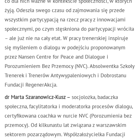
co dla nich ważne w kontekście społeczności, w których
żyją. Odeszła swego czasu od zajmowania się przede
wszystkim partycypacją na rzecz pracy z innowacjami
społecznymi, po czym stęskniona do partycypacji wróciła
– ale już nie na cały etat. W pracy trenerskiej inspiruje
się myśleniem o dialogu w podejściu proponowanym
przez Nansen Centre for Peace and Dialogue i
Porozumieniem Bez Przemocy (NVC). Absolwentka Szkoły
Trenerek i Trenerów Antywypaleniowych i Dobrostanu
Fundacji RegenerAkcja.
dr Marta Szaranowicz-Kusz –
socjolożka, badaczka
społeczna, facylitatorka i moderatorka procesów dialogu,
certyfikowana coachka w nurcie NVC (Porozumienia bez
przemocy). Od kilkunastu lat związana z warszawskim
sektorem pozarządowym. Współzałożycielka Fundacji