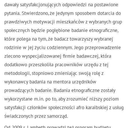
dawały satysfakcjonujących odpowiedzi na postawione
pytania. Stwierdzono, że jedynym sposobem dotarcia do
prawdziwych motywacji mieszkańców z wybranych grup
społecznych będzie pogłębione badanie etnograficzne,
które polega na tym, że badacz towarzyszy wybranej
rodzinie w jej życiu codziennym. Jego przeprowadzenie
zlecono wyspecjalizowanej firmie badawczej, która
dodatkowo przeszkoliła pracowników urzędu z tej
metodologii, stopniowo zmieniając swoją rolę z
wykonawcy badania na mentora urzędników
prowadzących badanie. Badania etnograficzne zostały
wykorzystane m.in. po to, aby zrozumieć niższy poziom
satysfakcji członków społeczności afro karaibskiej z usług
świadczonych przez samorząd.
Od 2009 r. Lambeth prowadzi też program budżetu