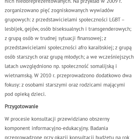
nich niedoreprezentowanych. Na przykład w 2009 r.
zorganizowano pięć zogniskowanych wywiadów
grupowych: z przedstawicielami społeczności LGBT –
lesbijek, gejów, osób biseksualnych i transgenderowych;
z grupą osób w trudnej sytuacji finansowej; z
przedstawicielami społeczności afro karaibskiej; z grupą
osób starszych oraz grupą młodych; a we wcześniejszych
latach uwzględniono np. społeczność somalijską i
wietnamską. W 2010 r. przeprowadzono dodatkowo dwa
fokusy: z osobami starszymi oraz rodzicami mającymi
pod opieką dzieci.
Przygotowanie
W procesie konsultacji przewidziano obszerny
komponent informacyjno-edukacyjny. Badania
przeprowadzone przy okazji konsultacji budżetu na rok