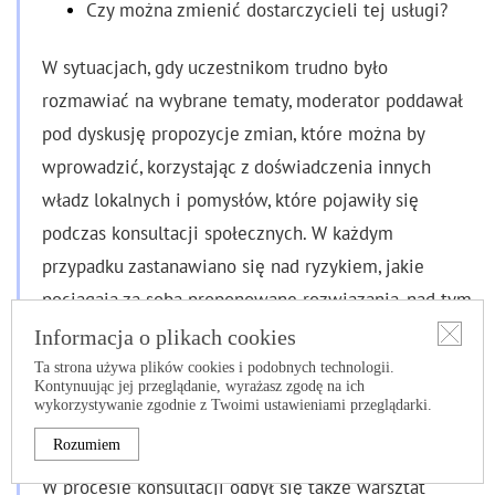
Czy można zmienić dostarczycieli tej usługi?
W sytuacjach, gdy uczestnikom trudno było
rozmawiać na wybrane tematy, moderator poddawał
pod dyskusję propozycje zmian, które można by
wprowadzić, korzystając z doświadczenia innych
władz lokalnych i pomysłów, które pojawiły się
podczas konsultacji społecznych. W każdym
przypadku zastanawiano się nad ryzykiem, jakie
pociągają za sobą proponowane rozwiązania, nad tym,
kogo najbardziej dotkną. Rozważano oczekiwania,
Informacja o plikach cookies
jakie mieli uczestnicy wobec konkretnych usług po
Ta strona używa plików cookies i podobnych technologii.
Kontynuując jej przeglądanie, wyrażasz zgodę na ich
wprowadzeniu w życie zgłoszonych pomysłów.
wykorzystywanie zgodnie z Twoimi ustawieniami przeglądarki.
NARZĘDZIE: Warsztat deliberatywny
Rozumiem
W procesie konsultacji odbył się także warsztat