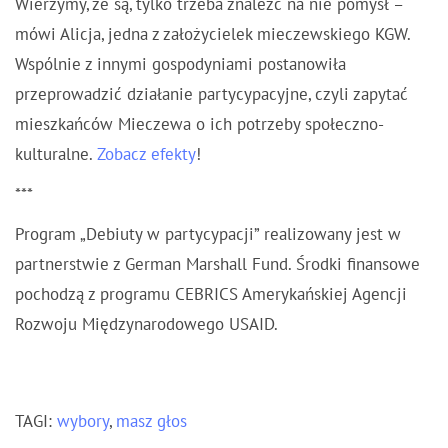
Wierzymy, że są, tylko trzeba znaleźć na nie pomysł –
mówi Alicja, jedna z założycielek mieczewskiego KGW.
Wspólnie z innymi gospodyniami postanowiła
przeprowadzić działanie partycypacyjne, czyli zapytać
mieszkańców Mieczewa o ich potrzeby społeczno-
kulturalne.
Zobacz efekty
!
***
Program „Debiuty w partycypacji” realizowany jest w
partnerstwie z German Marshall Fund. Środki finansowe
pochodzą z programu CEBRICS Amerykańskiej Agencji
Rozwoju Międzynarodowego USAID.
TAGI:
wybory
,
masz głos