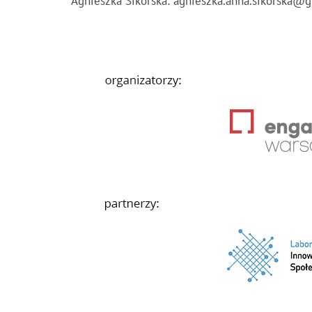
Agnieszka Sikorska:
agnieszka.anna.sikorska@