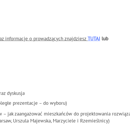
raz informacje o prowadzących znajdziesz
TUTAJ
l
ub
raz dyskusja
ległe prezentacje – do wyboru)
w – jak zaangażować mieszkańców do projektowania rozwiąza
arsaw, Urszula Majewska, Marzyciele i Rzemieślnicy)