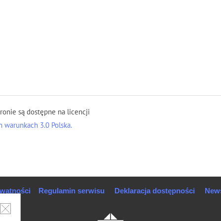
tronie są dostępne na licencji
 warunkach 3.0 Polska.
ywatności
Regulamin serwisu
Deklaracja dostępności
News