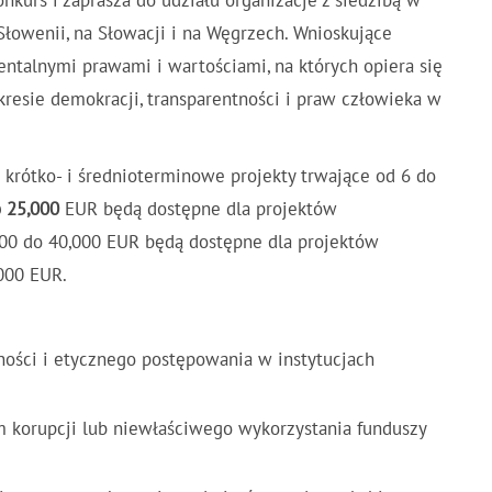
kurs i zaprasza do udziału organizacje z siedzibą w
 Słowenii, na Słowacji i na Węgrzech. Wnioskujące
ntalnymi prawami i wartościami, na których opiera się
esie demokracji, transparentności i praw człowieka w
krótko- i średnioterminowe projekty trwające od 6 do
 25,000
EUR będą dostępne dla projektów
000 do 40,000 EUR będą dostępne dla projektów
000 EUR.
ności i etycznego postępowania w instytucjach
m korupcji lub niewłaściwego wykorzystania funduszy