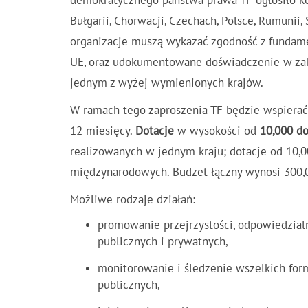
demokratycznego państwa prawa TF ogłosiło kon
Bułgarii, Chorwacji, Czechach, Polsce, Rumunii,
organizacje muszą wykazać zgodność z fundame
UE, oraz udokumentowane doświadczenie w zakr
jednym z wyżej wymienionych krajów.
W ramach tego zaproszenia TF będzie wspierać 
12 miesięcy.
Dotacje
w wysokości od
10,000 do
realizowanych w jednym kraju; dotacje od 10,
międzynarodowych. Budżet łączny wynosi 300,
Możliwe rodzaje działań:
promowanie przejrzystości, odpowiedzial
publicznych i prywatnych,
monitorowanie i śledzenie wszelkich for
publicznych,