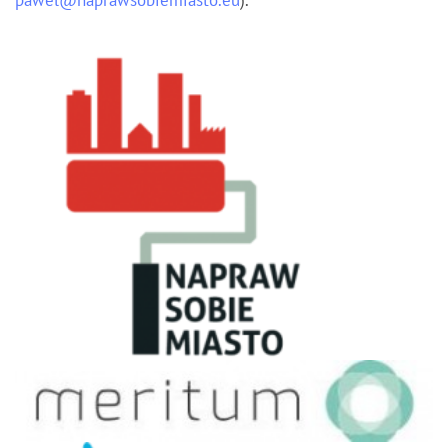
pawel@naprawsobiemiasto.eu
).