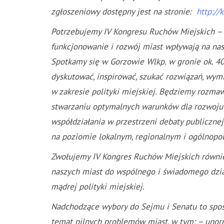
zgłoszeniowy dostępny jest na stronie:
http://
Potrzebujemy IV Kongresu Ruchów Miejskich – 
funkcjonowanie i rozwój miast wpływają na nas
Spotkamy się w Gorzowie Wlkp. w gronie ok. 400
dyskutować, inspirować, szukać rozwiązań, wymi
w zakresie polityki miejskiej. Będziemy rozmaw
stwarzaniu optymalnych warunków dla rozwoju 
współdziałania w przestrzeni debaty publiczne
na poziomie lokalnym, regionalnym i ogólnopo
Zwołujemy IV Kongres Ruchów Miejskich również
naszych miast do wspólnego i świadomego dział
mądrej polityki miejskiej.
Nadchodzące wybory do Sejmu i Senatu to sposo
temat pilnych problemów miast, w tym: – unormo