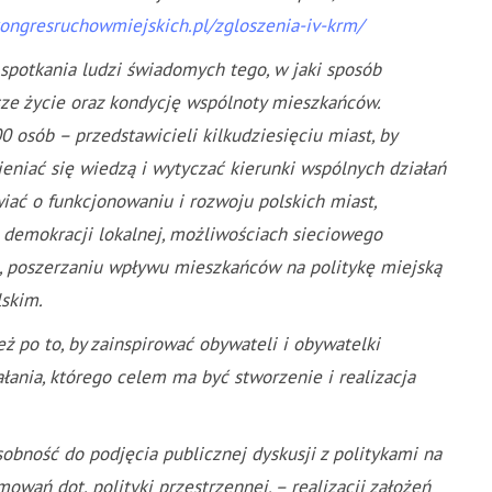
kongresruchowmiejskich.pl/zgloszenia-iv-krm/
spotkania ludzi świadomych tego, w jaki sposób
ze życie oraz kondycję wspólnoty mieszkańców.
 osób – przedstawicieli kilkudziesięciu miast, by
eniać się wiedzą i wytyczać kierunki wspólnych działań
iać o funkcjonowaniu i rozwoju polskich miast,
demokracji lokalnej, możliwościach sieciowego
j, poszerzaniu wpływu mieszkańców na politykę miejską
lskim.
 po to, by zainspirować obywateli i obywatelki
ania, którego celem ma być stworzenie i realizacja
bność do podjęcia publicznej dyskusji z politykami na
wań dot. polityki przestrzennej, – realizacji założeń