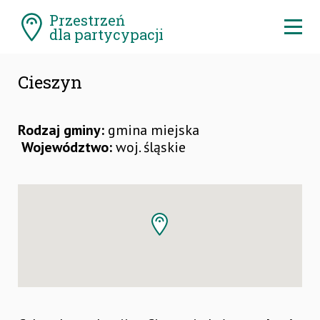
Pomiń
Przestrzeń
menu
Ro
dla partycypacji
me
Cieszyn
Rodzaj gminy:
gmina miejska
Województwo:
woj. śląskie