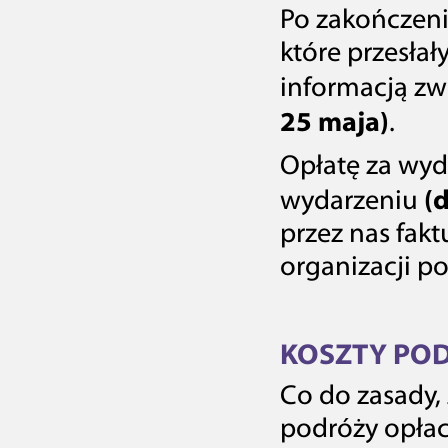
Po zakończeniu
które przesłał
informacją z
25 maja)
.
Opłatę za wyd
(
wydarzeniu
przez nas fakt
organizacji p
KOSZTY POD
Co do zasady,
podróży opłac