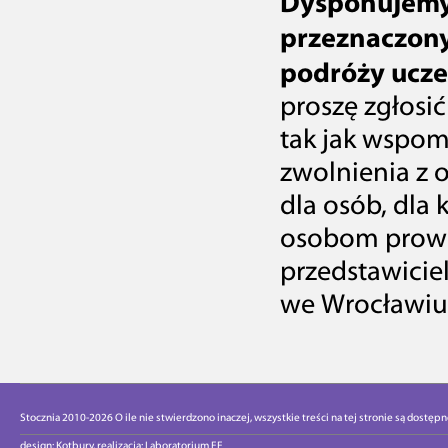
Dysponujemy
przeznaczony
podróży ucze
proszę zgłosi
tak jak wspom
zwolnienia z 
dla osób, dla 
osobom prowa
przedstawicie
we Wrocławiu
Stocznia 2010-2026 O ile nie stwierdzono inaczej, wszystkie treści na tej stronie są dostęp
design:
Kotbury
, realizacja:
Laboratorium EE