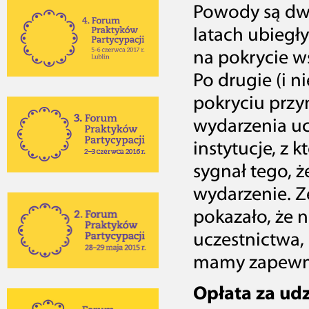
Powody są dwo
latach ubieg
na pokrycie w
Po drugie (i n
pokryciu przy
wydarzenia ucz
instytucje, z 
sygnał tego, 
wydarzenie. Z
pokazało, że n
uczestnictwa, 
mamy zapewni
Opłata za ud