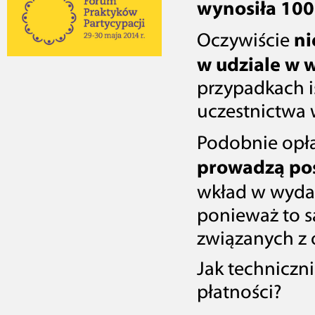
wynosiła
100
ni
Oczywiście
w udziale w 
przypadkach i
uczestnictwa 
Podobnie opła
prowadzą pos
wkład w wydar
ponieważ to s
związanych z 
Jak techniczn
płatności?