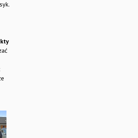
syk.
i
kty
zać
ł
że