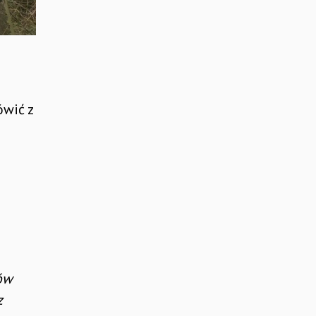
ówić z
ów
z