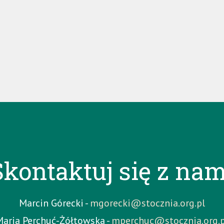
Skontaktuj się z nam
Marcin Górecki -
mgorecki@stocznia.org.pl
Maria Perchuć-Żółtowska -
mperchuc@stocznia.org.p