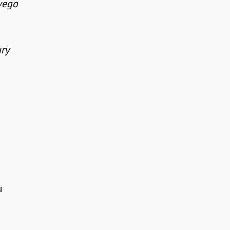
wego
ry
u