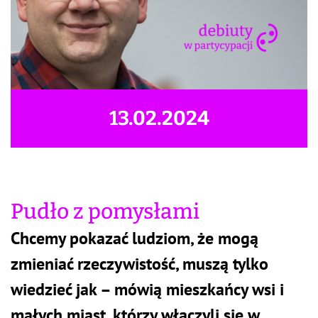
13.02.2024
Pudło z pomysłami
Chcemy pokazać ludziom, że mogą
zmieniać rzeczywistość, muszą tylko
wiedzieć jak – mówią mieszkańcy wsi i
małych miast, którzy włączyli się w