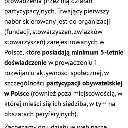
prowadzenia przez nią działań
partycypacyjnych.
Trwający pierwszy
nabór skierowany jest do organizacji
(fundacji, stowarzyszeń, związków
stowarzyszeń) zarejestrowanych w
Polsce, które
posiadają minimum 5-letnie
doświadczenie
w prowadzeniu i
rozwijaniu aktywności społecznej
, w
szczególności
partycypacji obywatelskiej
w Polsce
(również poza miejscowością, w
której mieści się ich siedziba, w tym na
obszarach peryferyjnych).
Zachęcamy do udziału w webinarze,