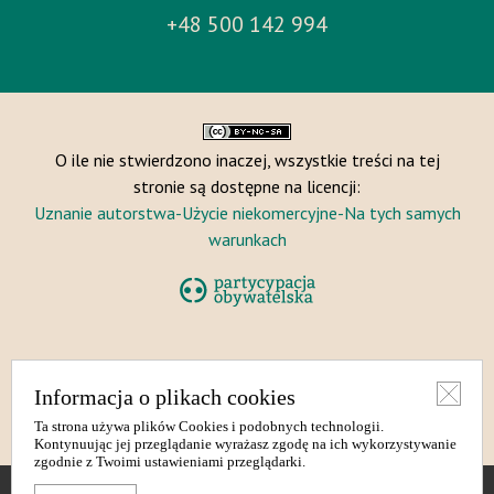
+48 500 142 994
O ile nie stwierdzono inaczej, wszystkie treści na tej
stronie są dostępne na licencji:
Uznanie autorstwa-Użycie niekomercyjne-Na tych samych
warunkach
© Fundacja Stocznia
Informacja o plikach cookies
Ta strona używa plików Cookies i podobnych technologii.
Wersja dla niedowidzących
Kontynuując jej przeglądanie wyrażasz zgodę na ich wykorzystywanie
zgodnie z Twoimi ustawieniami przeglądarki.