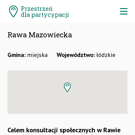
Pomiń
Przestrzeń
menu
Ro
dla partycypacji
me
Rawa Mazowiecka
Gmina:
miejska
Województwo:
łódzkie
Celem konsultacji społecznych w Rawie