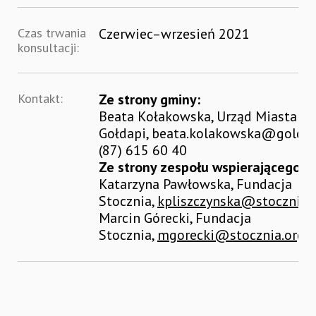
Czas trwania
Czerwiec–wrzesień 2021
konsultacji:
Kontakt:
Ze strony gminy:
Beata Kołakowska, Urząd Miasta
Gołdapi,
beata.kolakowska@goldap
(87) 615 60 40
Ze strony zespołu wspierającego:
Katarzyna Pawłowska, Fundacja
Stocznia,
kpliszczynska@stocznia.o
Marcin Górecki, Fundacja
Stocznia,
mgorecki@stocznia.org.p