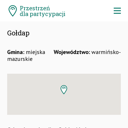
Pomiń
Przestrzeń
menu
Ro
dla partycypacji
me
Gołdap
Gmina:
miejska
Województwo:
warmińsko-
mazurskie