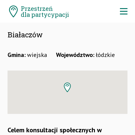
Pomiń
Przestrzeń
menu
Ro
dla partycypacji
me
Białaczów
Gmina:
wiejska
Województwo:
łódzkie
Celem konsultacji społecznych w