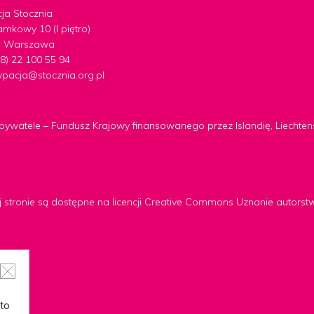
ja Stocznia
amkowy 10 (I piętro)
7 Warszawa
+48) 22 100 55 94
ypacja@stocznia.org.pl
Obywatele – Fundusz Krajowy finansowanego przez Islandię, Liechte
 tej stronie są dostępne na licencji Creative Commons Uznanie autorst
 to