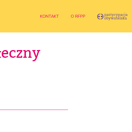
KONTAKT
O RFPP
łeczny