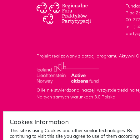
Fundac
Plac Z
00–27
tel.: (
partyc
Projekt realizowany z dotacji programu Aktywni 
O ile nie stwierdzono inaczej, wszystkie treści na
Na tych samych warunkach 3.0 Polska
Cookies Information
design:
This site is using Cookies and other similar technologies. By
development:
continuing to visit this site you agree to use of them according