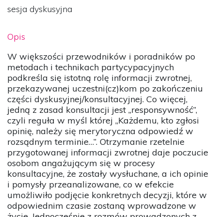
sesja dyskusyjna
Opis
W większości przewodników i poradników po
metodach i technikach partycypacyjnych
podkreśla się istotną rolę informacji zwrotnej,
przekazywanej uczestni(cz)kom po zakończeniu
części dyskusyjnej/konsultacyjnej. Co więcej,
jedną z zasad konsultacji jest „responsywność”,
czyli reguła w myśl której „Każdemu, kto zgłosi
opinię, należy się merytoryczna odpowiedź w
rozsądnym terminie…”. Otrzymanie rzetelnie
przygotowanej informacji zwrotnej daje poczucie
osobom angażującym się w procesy
konsultacyjne, że zostały wysłuchane, a ich opinie
i pomysły przeanalizowane, co w efekcie
umożliwiło podjęcie konkretnych decyzji, które w
odpowiednim czasie zostaną wprowadzone w
życie. Jednocześnie z rozmów prowadzonych z