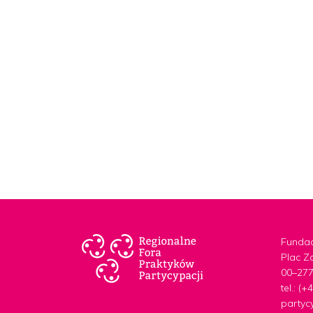
Fundac
Plac Z
00–27
tel.: (
partyc