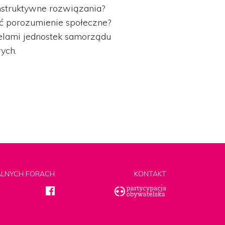
onstruktywne rozwiązania?
ać porozumienie społeczne?
elami jednostek samorządu
ych.
ALNYCH FORACH
KONTAKT