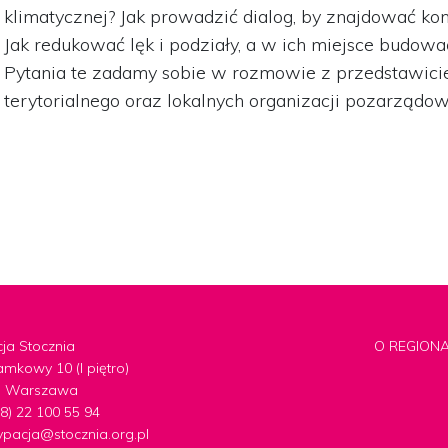
klimatycznej? Jak prowadzić dialog, by znajdować k
Jak redukować lęk i podziały, a w ich miejsce budow
Pytania te zadamy sobie w rozmowie z przedstawici
terytorialnego oraz lokalnych organizacji pozarządow
ja Stocznia
O REGION
amkowy 10 (I piętro)
7 Warszawa
+48) 22 100 55 94
ypacja@stocznia.org.pl