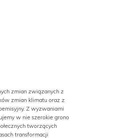
nych zmian związanych z
ków zmian klimatu oraz z
koemisyjny. Z wyzwaniami
żujemy w nie szerokie grono
społecznych tworzących
asach transformacji